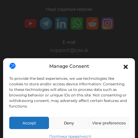
Наші соціальні мережі
E-mail
support@cas.ai
Manage Consent
Публічна пропозиція PSV Game Studio
Публічна пропозиція Clear Invest
To provide the best experiences, we use technologies like
cookies to store and/or access device information. Consenting
Публічна пропозиція CleverAdsSolutions
to these technologies will allow us to process data such as
browsing behavior or unique IDs on this site. Not consenting or
Публічна пропозиція Nimpha
withdrawing consent, may adversely affect certain features and
Публічна пропозиція PSV IPPark
functions.
Accept
Deny
View preferences
© 2026 PSV Clever Ads Solutions Ltd.
Політика приватності