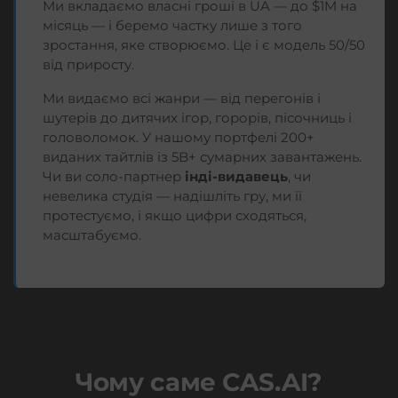
Ми вкладаємо власні гроші в UA — до $1M на
місяць — і беремо частку лише з того
зростання, яке створюємо. Це і є модель 50/50
від приросту.
Ми видаємо всі жанри — від перегонів і
шутерів до дитячих ігор, горорів, пісочниць і
головоломок. У нашому портфелі 200+
виданих тайтлів із 5B+ сумарних завантажень.
Чи ви соло-партнер
інді-видавець
, чи
невелика студія — надішліть гру, ми її
протестуємо, і якщо цифри сходяться,
масштабуємо.
Чому саме CAS.AI?