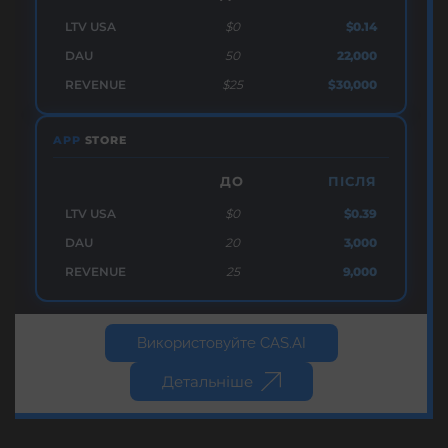
LTV USA
$0
$0.14
DAU
50
22,000
REVENUE
$25
$30,000
APP
STORE
ДО
ПІСЛЯ
LTV USA
$0
$0.39
DAU
20
3,000
REVENUE
25
9,000
Використовуйте CAS.AI
Детальніше