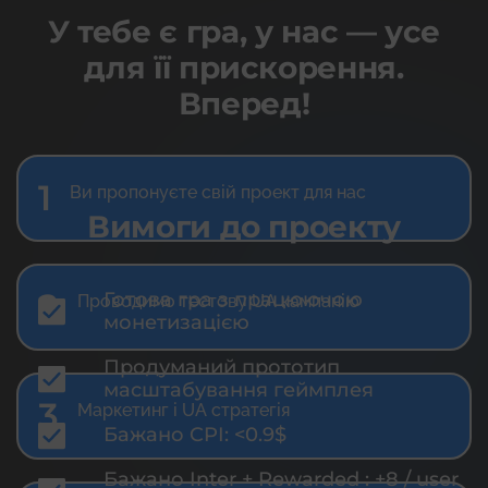
У тебе є гра, у нас — усе
для її прискорення.
Вперед!
1
Ви пропонуєте свій проект для нас
Вимоги до проекту
2
Готова гра з працюючою
Проводимо тестову UA кампанію
монетизацією
Продуманий прототип
масштабування геймплея
3
Маркетинг і UA стратегія
Бажано CPI: <0.9$
Бажано Inter + Rewarded : +8 / user