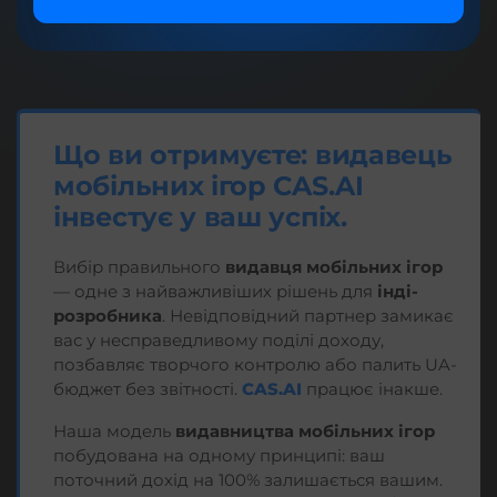
Що ви отримуєте: видавець
мобільних ігор CAS.AI
інвестує у ваш успіх.
Вибір правильного
видавця мобільних ігор
— одне з найважливіших рішень для
інді-
розробника
. Невідповідний партнер замикає
вас у несправедливому поділі доходу,
позбавляє творчого контролю або палить UA-
бюджет без звітності.
CAS.AI
працює інакше.
Наша модель
видавництва мобільних ігор
побудована на одному принципі: ваш
поточний дохід на 100% залишається вашим.