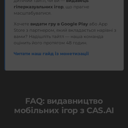
дитячий тайтл, чи ви —
видавець
гіперказуальних ігор
, що прагне
масштабуватися.
Хочете
видати гру в Google Play
або App
Store з партнером, який вкладається нарівні з
вами? Надішліть тайтл — наша команда
оцінить його протягом 48 годин.
Читати наш гайд із монетизації
FAQ: видавництво
мобільних ігор з CAS.AI