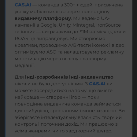
CAS.AI
— команда з 300+ людей, присвячена
успіху мобільних ігор через повноцінну
видавничу платформу
. Ми ведемо UA-
кампанії в Google, Unity, Mintegral, ironSource
та інших — витрачаючи до $1M на місяць, коли
ROAS це виправдовує. Ми створюємо
креативи, проводимо A/B-тести іконок і відео,
оптимізуємо ASO та налаштовуємо рекламну
монетизацію через власну платформу
медіації.
Для
інді-розробників
інді-видавництво
ніколи не було доступнішим. З
CAS.AI
ви
можете зосередитися на тому, що вмієте
найкраще — створенні ігор — поки
повноцінна видавнича команда займається
дистрибуцією, зростанням і монетизацією. Ви
зберігаєте інтелектуальну власність, творчий
контроль і поточний дохід. Ми працюємо з
усіма жанрами, чи то хардкорний шутер,