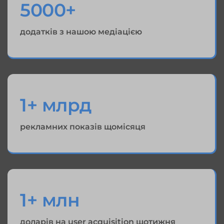
5000+
додатків з нашою медіацією
1+ млрд
рекламних показів щомісяця
1+ млн
доларів на user acquisition щотижня