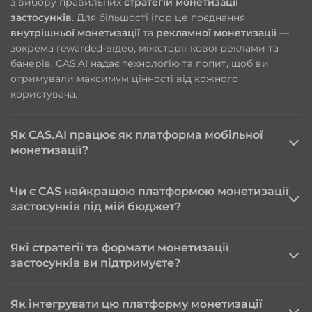
з вибору правильних
стратегій монетизації
застосунків
. Для більшості ігор це поєднання
внутрішньої монетизації
та
рекламної монетизації
—
зокрема rewarded-відео, міжсторінкової реклами та
банерів. CAS.AI надає технологію та попит, щоб ви
отримували максимум цінності від кожного
користувача.
Як CAS.AI працює як платформа мобільної
монетизації?
Чи є CAS найкращою платформою монетизації
застосунків під мій бюджет?
Рекламна медіація:
Які стратегії та формати монетизації
платформа монетизації мобільних застосунків
застосунків ви підтримуєте?
Як інтегрувати цю платформу монетизації
Видавництво: