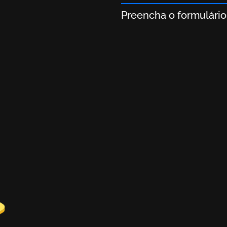
2. Auditoria de 
Compartilhe detalhes 
agendaremos uma ligaç
principais. A seguran
assinar um NDA median