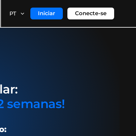
Iniciar
Conecte-se
PT
ar:
 2 semanas!
o: