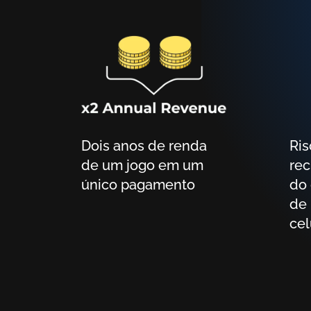
Dois anos de renda
Risco reduzido de não
de um jogo em um
rec
único pagamento
do
de 
cel