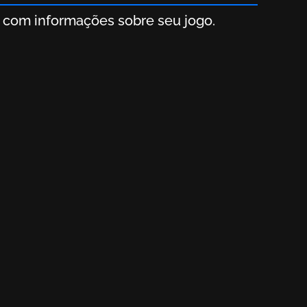
jogo
importantes sobre seu jogo, e
ão para revisar suas métricas
ça dos dados é garantida e podemos
te solicitação.